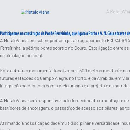
Skip
to
A MetaloVia
content
Participamos na construção da Ponte Ferreirinha, que ligará o Porto a V. N. Gaia através 
A MetaloViana, em subempreitada para o agrupamento FCC/ACA/Con
Ferreirinha, a sétima ponte sobre o rio Douro. Esta ligação entre as
de circulação pedonal.
Esta estrutura monumental localiza-se a 500 metros montante nasce
futuras estações do Campo Alegre, no Porto, e da Arrábida, em Vil
integração harmoniosa com o meio urbano e o projeto é da autoria
A MetaloViana será responsável pelo fornecimento e montagem de a
bastidores de ancoragem, o passadiço de acesso aos pilares, as tor
Afirmando a nossa capacidade multidisciplinar e versatilidade ind