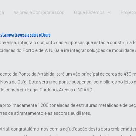
na
Valores e Compromissos
O que Fazemos
Projet
desta nova travessia sobre o Douro
vensa, integra o conjunto das empresas que estão a construir a 
 cidades do Porto e de V. N. Gaia irá integrar soluções de mobilidad
nte da Ponte da Arrábida, terá um vão principal de cerca de 430 m
a Nova de Gaia. Esta será uma ponte suspensa, sem pilares no leito
 do consórcio Edgar Cardoso, Arenas e NOARQ.
proximadamente 1.200 toneladas de estruturas metálicas e de peça
res de atirantamento e as escoras auxiliares.
ustrial, congratulámo-nos com a adjudicação desta obra emblemátic