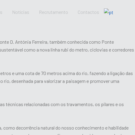
os
Notícias
Recrutamento
Contactos
Ponte D. Antónia Ferreira, também conhecida como Ponte
e sustentável como a nova linha rubi do metro, ciclovias e corredores
etros e uma cota de 70 metros acima do rio, fazendo a ligação das
 do rio, desenhada para valorizar a paisagem e promover uma
s técnicas relacionadas com os travamentos, os pilares e os
a, como decorrência natural do nosso conhecimento e habilidade