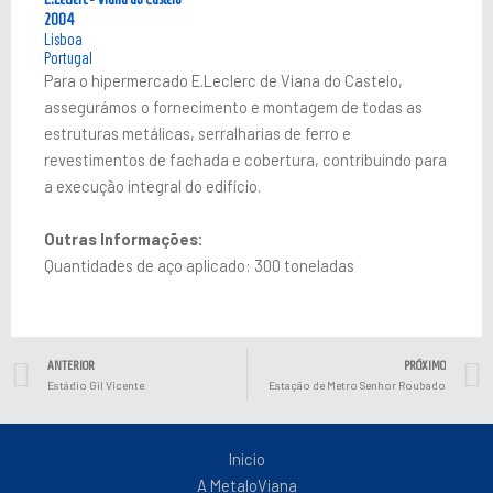
2004
Lisboa
Portugal
Para o hipermercado E.Leclerc de Viana do Castelo,
assegurámos o fornecimento e montagem de todas as
estruturas metálicas, serralharias de ferro e
revestimentos de fachada e cobertura, contribuindo para
a execução integral do edifício.
Outras Informações:
Quantidades de aço aplicado: 300 toneladas
Prev
ANTERIOR
PRÓXIMO
Estádio Gil Vicente
Estação de Metro Senhor Roubado
Inicio
A MetaloViana