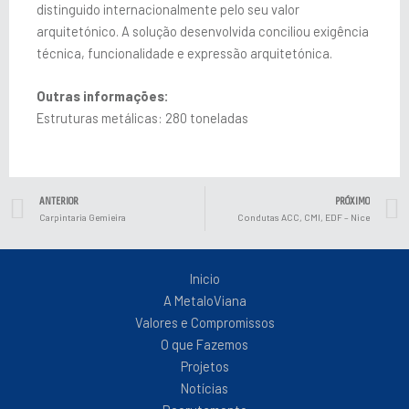
distinguido internacionalmente pelo seu valor
arquitetónico. A solução desenvolvida conciliou exigência
técnica, funcionalidade e expressão arquitetónica.
Outras informações:
Estruturas metálicas: 280 toneladas
Prev
ANTERIOR
PRÓXIMO
Carpintaria Gemieira
Condutas ACC, CMI, EDF – Nice
Inicio
A MetaloViana
Valores e Compromissos
O que Fazemos
Projetos
Notícias