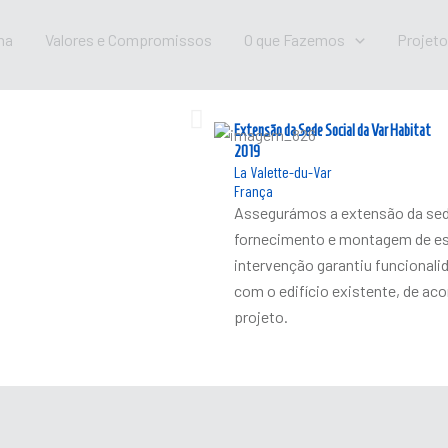
na
Valores e Compromissos
O que Fazemos
Projet
Extensão da Sede Social da Var Habitat
2019
La Valette-du-Var
França
Assegurámos a extensão da sede 
fornecimento e montagem de est
intervenção garantiu funcionalid
com o edifício existente, de ac
projeto.