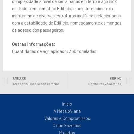
complexidade a nível de serralharias em ferro e aço inox
em todo o emblemático Edifício, e pelo fornecimento e
montagem de diversas estruturas metálicas relacionadas
com a estabilidade do Edifício, nomeadamente as mangas
de acesso dos passageiros.
Outras Informações:
Quantidades de aço aplicado: 350 toneladas
Prev
ANTERIOR
PRÓXIMO
Aeroporto Francisco Sá Carneiro
Bombeiros Voluntários
Inicio
A MetaloViana
Valores e Compromissos
O que Fazemos
Projetos