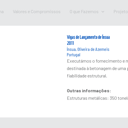
na
Valores e Compromissos
O que Fazemos
Projet
Vigas de Lançamento de Ínsua
2011
Ínsua, Oliveira de Azemeis
Portugal
Executámos o fornecimento e 
destinada à betonagem de uma p
fiabilidade estrutural.
Outras informações:
Estruturas metálicas: 350 tone