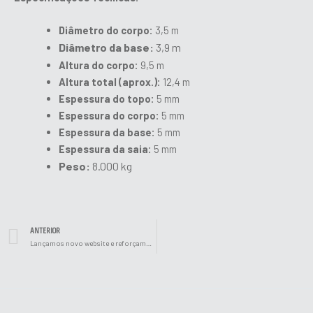
Diâmetro do corpo:
3,5 m
Diâmetro da base:
3,9 m
Altura do corpo:
9,5 m
Altura total (aprox.):
12,4 m
Espessura do topo:
5 mm
Espessura do corpo:
5 mm
Espessura da base:
5 mm
Espessura da saia:
5 mm
Peso:
8.000 kg
Prev
ANTERIOR
Lançamos novo website e reforçamos aposta na inovação e no futuro