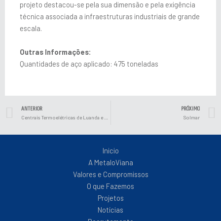
projeto destacou-se pela sua dimensão e pela exigência
técnica associada a infraestruturas industriais de grande
escala.
Outras Informações:
Quantidades de aço aplicado: 475 toneladas
Prev
ANTERIOR
PRÓXIMO
Centrais Termoelétricas de Luanda e Benguela
Solmar
Inicio
A MetaloViana
Valores e Compromissos
O que Fazemos
Projetos
Notícias