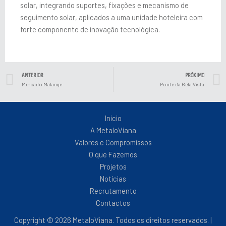
solar, integrando suportes, fixações e mecanismo de
seguimento solar, aplicados a uma unidade hoteleira com
forte componente de inovação tecnológica.
Prev
ANTERIOR
PRÓXIMO
Mercado Malange
Ponte da Bela Vista
Inicio
A MetaloViana
Valores e Compromissos
O que Fazemos
Projetos
Notícias
Recrutamento
Contactos
Copyright © 2026 MetaloViana. Todos os direitos reservados. |