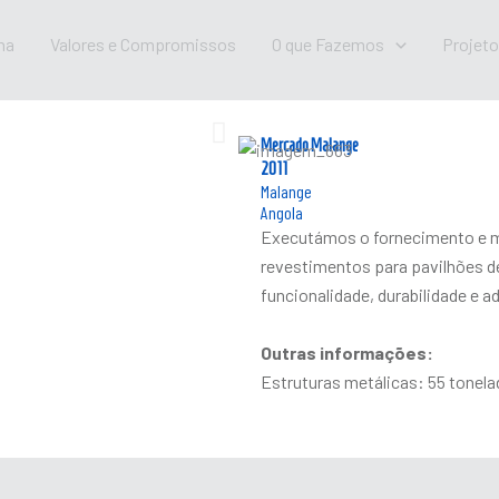
na
Valores e Compromissos
O que Fazemos
Projet
Mercado Malange
2011
Malange
Angola
Executámos o fornecimento e m
revestimentos para pavilhões 
funcionalidade, durabilidade e 
Outras informações:
Estruturas metálicas: 55 tonel